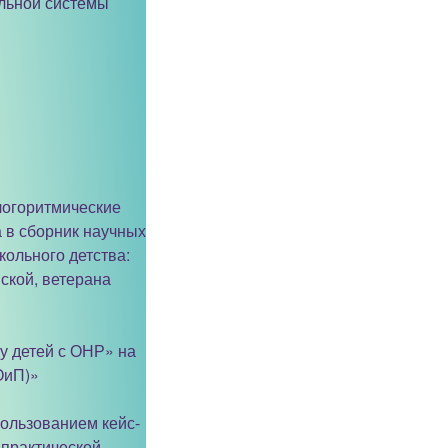
альной системы
логоритмические
а в сборник научных
ольного детства:
ской, ветерана
у детей с ОНР» на
ОиП)»
пользованием кейс-
 практической