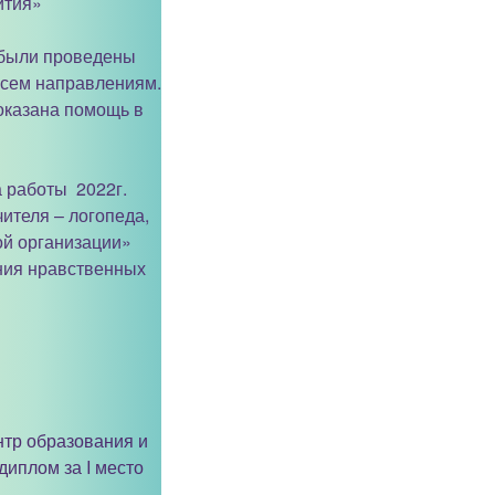
ития»
й были проведены
всем направлениям.
оказана помощь в
 работы 2022г.
ителя – логопеда,
ой организации»
ния нравственных
тр образования и
иплом за I место