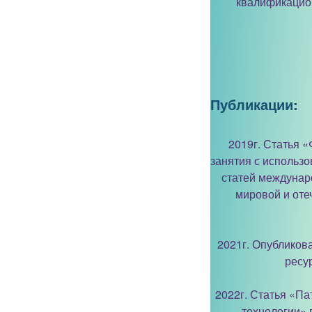
квалификацион
Публикации:
2019г. Статья 
занятия с использо
статей междунар
мировой и оте
2021г. Опубликов
ресу
2022г. Статья «Па
технологии» 