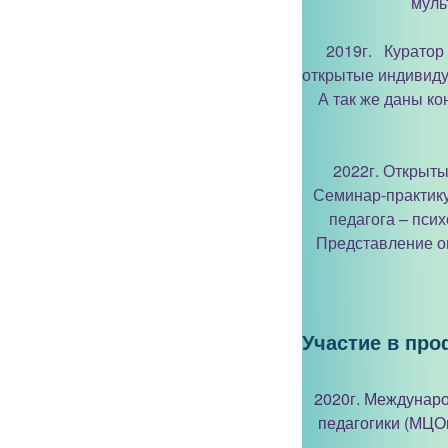
муль
2019г. Куратор 
открытые индивиду
А так же даны к
2022г. Открыт
Семинар-практику
педагога – пси
Представление о
Участие в про
2020г. Междунар
педагогики (МЦО