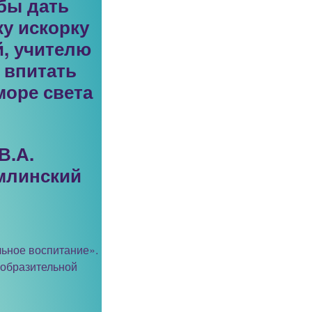
бы дать
ку искорку
й, учителю
 впитать
море света
В.А.
млинский
ьное воспитание».
зобразительной