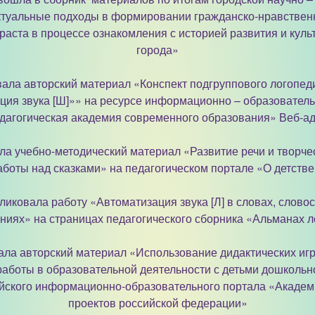
туальные подходы в формировании гражданско-нравственн
раста в процессе ознакомления с историей развития и куль
города»
вала авторский материал «Конспект подгруппового логопед
ция звука [Ш]»» на ресурсе информационно – образователь
дагогическая академия современного образования» Веб-ад
ла учебно-методический материал «Развитие речи и творч
аботы над сказками» на педагогическом портале «О детств
ликовала работу «Автоматизация звука [Л] в словах, слово
ниях» на страницах педагогического сборника «Альманах 
ала авторский материал «Использование дидактических иг
аботы в образовательной деятельности с детьми дошкольн
йского информационно-образовательного портала «Академ
проектов российской федерации»