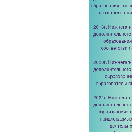
образования» по 
в соответстви
2016г. Нижнетаг
дополнительного
образования
соответствии
2020г. Нижнетаг
дополнительного
образовани
образовательно
2021г. Нижнетаг
дополнительного
образования» 
привлекаемых
деятельно