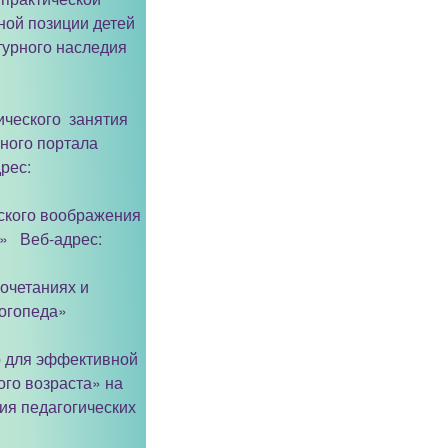
ой позиции детей
турного наследия
ического занятия
ного портала
рес:
еского воображения
е» Веб-адрес:
сочетаниях и
логопеда»
р для эффективной
ого возраста» на
ия педагогических