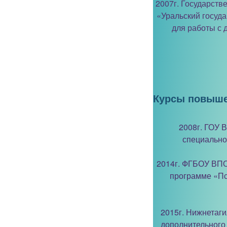
2007г. Государст
«Уральский госуд
для работы с 
Курсы повыше
2008г. ГОУ 
специально
2014г. ФГБОУ ВПО
программе «Пс
2015г. Нижнетаг
дополнительного