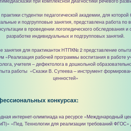
тимедиасказки при комплексной диагностики речевого разв
практики студентки педагогической академии, для которо
альные и подгрупповые занятия, представлена работа по 
онсультации в проведении логопедического обследования и 
разработке индивидуальных и подгрупповых занятий.
ые занятия для практиканток НТПК№ 2 представление опыта
м «Реализация рабочей программы воспитания в работе уч
холога, учителя – дефектолога в дошкольной образовательн
пыта работы «Сказки В. Сутеева – инструмент формирова
ценностей»
фессиональных конкурсах:
одная интернет-олимпиада на ресурсе «Международный цен
иП)» «Пед. Технологии для реализации требований ФГОС» д