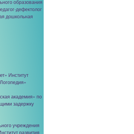
ьного образования
едагог-дефектолог
ная дошкольная
ет» Институт
 Логопедия»
ская академия» по
ющими задержку
ьного учреждения
нститут развития