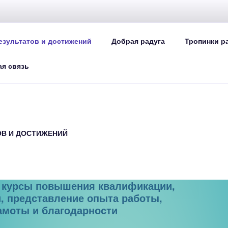
ЕСКАЯ РАДУГА ИДЕЙ
езультатов и достижений
Добрая радуга
Тропинки р
огопеда
я связь
ОВ И ДОСТИЖЕНИЙ
 курсы повышения квалификации,
, представление опыта работы,
амоты и благодарности