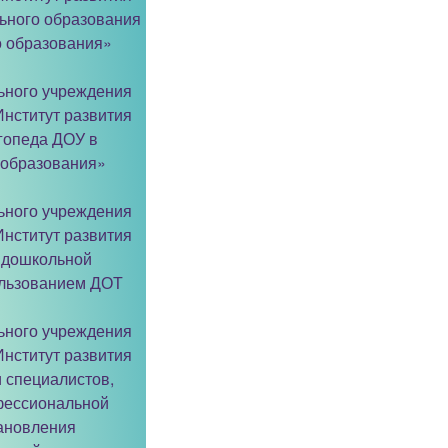
ьного образования
о образования»
ьного учреждения
нститут развития
гопеда ДОУ в
 образования»
ьного учреждения
нститут развития
 дошкольной
ользованием ДОТ
ьного учреждения
нститут развития
 специалистов,
фессиональной
тановления