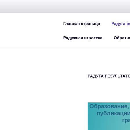
Перейти
к
ЛОГОПЕДИЧ
содержимому
Главная страница
Радуга р
Персональный сайт учителя-л
Радужная игротека
Обратна
РАДУГА РЕЗУЛЬТАТ
Образование,
публикации
гр