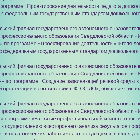
программе «Проектирование деятельности педагога дошкол
и с федеральным государственным стандартом дошкольног
ильский филиал государственного автономного образовател
 профессионального образования Свердловской области «И
» по программе «Проектирование деятельности учителя-ло
 с федеральным государственным стандартом дошкольного
ильский филиал государственного автономного образовател
 профессионального образования Свердловской области «И
я» по программе «Создание развивающей речевой среды в
й организации в соответствии с ФГОС ДО», обучение с исп
ильский филиал государственного автономного образовател
 профессионального образования Свердловской области «И
по программе «Развитие профессиональной компетентности
 к осуществлению всестороннего анализа результатов про
сти педагогических работников, аттестующихся в целях ус