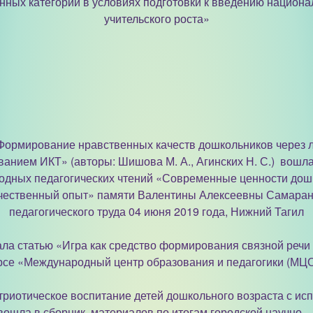
ных категорий в условиях подготовки к введению национ
учительского роста»
«Формирование нравственных качеств дошкольников через 
ванием ИКТ» (авторы: Шишова М. А., Агинских Н. С.) вошл
одных педагогических чтений «Современные ценности дошк
чественный опыт» памяти Валентины Алексеевны Самаран
педагогического труда 04 июня 2019 года, Нижний Тагил
ала статью «Игра как средство формирования связной речи 
рсе «Международный центр образования и педагогики (МЦ
триотическое воспитание детей дошкольного возраста с ис
вошла в сборник материалов по итогам городской научно –